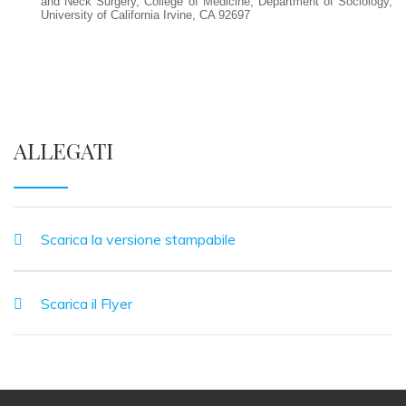
and Neck Surgery, College of Medicine, Department of Sociology,
University of California Irvine, CA 92697
ALLEGATI
Scarica la versione stampabile
Scarica il Flyer