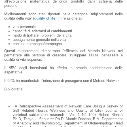
all’evoluzione matematica dell’onda prodotta dalla schiena delle
persone.
Miglioramenti sono stati riportati nella categoria “miglioramenti nella
qualità della vita” (
quality of life
) (in relazione a):
vita personale
capacità di adattarsi ai cambiamenti
modo di trattare i problemi della vita
appagamento generale nella vita
coniuge-compagno/compagna
Questi miglioramenti dimostrano l'efficacia del Metodo Network nel
permettere alle persone di crescere, sviluppare salute, benessere e
qualità di vita superiori.
Il 95% degli intervistati ha riferito la propria soddisfazione delle
aspettative.
Il 99% ha manifestato l’intenzione di proseguire con il Metodo Network.
Bibliografia:
«A Retrospective Assessment of Network Care Using a Survey of
Self Related Health, Wellness and Quality of Life» Journal of
vertebral subluxation research - Vol. 1 N4 1997 Robert Blanks
Ph.D, Tanya L. Schuster Ph.D, Marnie Dobson, B.A. Departement
of Anatomy and Neurobiology, Department of Otolaryngology Head