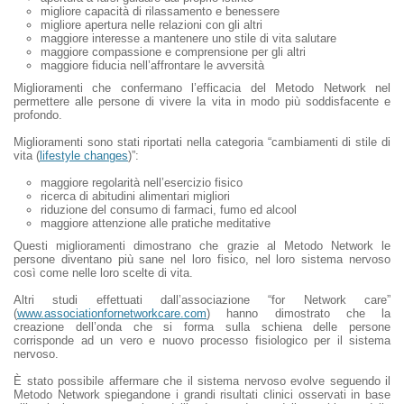
migliore capacità di rilassamento e benessere
migliore apertura nelle relazioni con gli altri
maggiore interesse a mantenere uno stile di vita salutare
maggiore compassione e comprensione per gli altri
maggiore fiducia nell’affrontare le avversità
Miglioramenti che confermano l’efficacia del Metodo Network nel
permettere alle persone di vivere la vita in modo più soddisfacente e
profondo.
Miglioramenti sono stati riportati nella categoria “cambiamenti di stile di
vita (
lifestyle changes
)”:
maggiore regolarità nell’esercizio fisico
ricerca di abitudini alimentari migliori
riduzione del consumo di farmaci, fumo ed alcool
maggiore attenzione alle pratiche meditative
Questi miglioramenti dimostrano che grazie al Metodo Network le
persone diventano più sane nel loro fisico, nel loro sistema nervoso
così come nelle loro scelte di vita.
Altri studi effettuati dall’associazione “for Network care”
(
www.associationfornetworkcare.com
) hanno dimostrato che la
creazione dell’onda che si forma sulla schiena delle persone
corrisponde ad un vero e nuovo processo fisiologico per il sistema
nervoso.
È stato possibile affermare che il sistema nervoso evolve seguendo il
Metodo Network spiegandone i grandi risultati clinici osservati in base