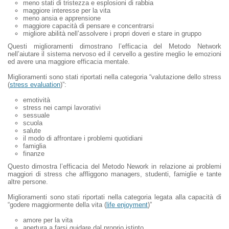
meno stati di tristezza e esplosioni di rabbia
maggiore interesse per la vita
meno ansia e apprensione
maggiore capacità di pensare e concentrarsi
migliore abilità nell’assolvere i propri doveri e stare in gruppo
Questi miglioramenti dimostrano l’efficacia del Metodo Network
nell’aiutare il sistema nervoso ed il cervello a gestire meglio le emozioni
ed avere una maggiore efficacia mentale.
Miglioramenti sono stati riportati nella categoria “valutazione dello stress
(
stress evaluation
)”:
emotività
stress nei campi lavorativi
sessuale
scuola
salute
il modo di affrontare i problemi quotidiani
famiglia
finanze
Questo dimostra l’efficacia del Metodo Nework in relazione ai problemi
maggiori di stress che affliggono managers, studenti, famiglie e tante
altre persone.
Miglioramenti sono stati riportati nella categoria legata alla capacità di
“godere maggiormente della vita (
life enjoyment
)”
amore per la vita
apertura a farsi guidare dal proprio istinto