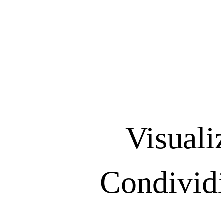
Visuali
C
ondivid